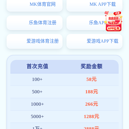
各类船舶的生产能力，
是中国南方重要的船舶生产基地！
了解更多
福建华体会世界杯（中国）选送征文获福州市总工会共读《习近平与一线职工朋友们》心得征文比赛一等奖！