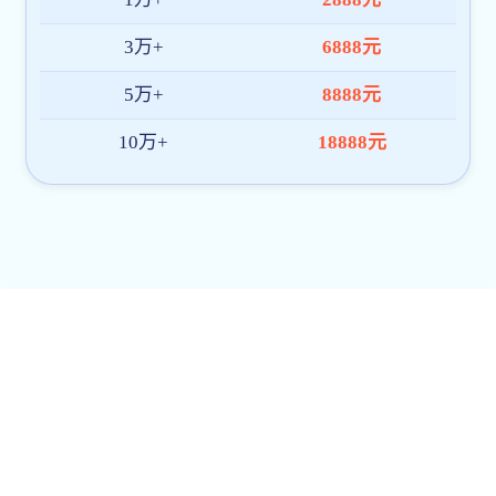
海上风电特大型吸力式导管架产品介绍
《筑
奋战三季度丨收官之作！东南造船18500DWT油化船（DN517-11）试航凯旋
相关重要链接
Related Important Links
献礼华体会世界杯（中国）160｜百年华体会世界杯（中国）铸重器 协同创新向深蓝——福建华体会世界杯（中国）12000吨自航驳船批量建造纪实