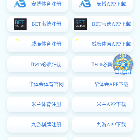
联动监督公告
Products and business
产品与业务
华体会(hth)体育app在线登录入口-华体会世
奋战三季度丨华体会(hth)体育app在线登录入口-华体会世界杯（中国）9000DWT特种液货船（MW518-3）顺利交付
界杯（中国）厂已具备
设计、建造和修理35000吨级以下